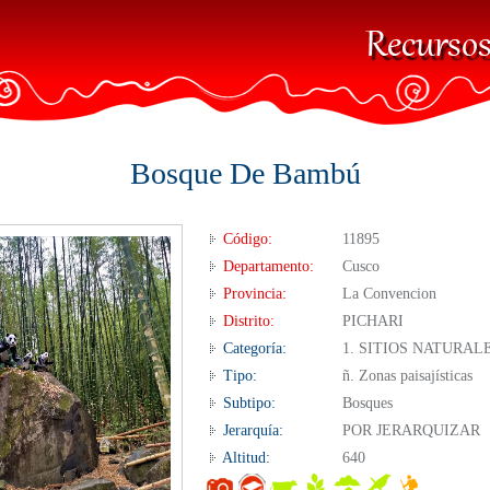
Bosque De Bambú
Código:
11895
Departamento:
Cusco
Provincia:
La Convencion
Distrito:
PICHARI
Categoría:
1. SITIOS NATURAL
Tipo:
ñ. Zonas paisajísticas
Subtipo:
Bosques
Jerarquía:
POR JERARQUIZAR
Altitud:
640