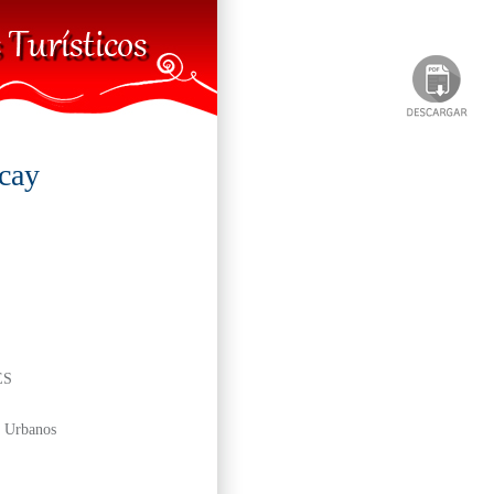
ncay
ES
s Urbanos