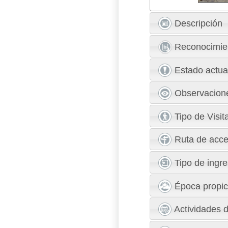
Descripción
Reconocimie
Estado actua
Observacion
Tipo de Visit
Ruta de acce
Tipo de ingr
Época propici
Actividades d