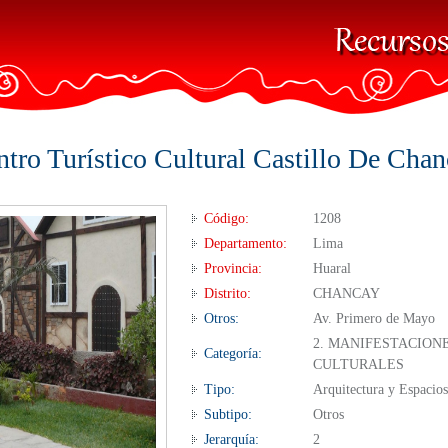
tro Turístico Cultural Castillo De Cha
Código:
1208
Departamento:
Lima
Provincia:
Huaral
Distrito:
CHANCAY
Otros:
Av. Primero de Mayo
2. MANIFESTACION
Categoría:
CULTURALES
Tipo:
Arquitectura y Espacio
Subtipo:
Otros
Jerarquía:
2