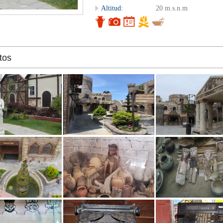
Altitud:
20 m.s.n.m
tos